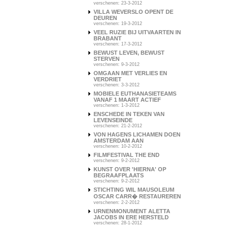
verschenen: 23-3-2012
VILLA WEVERSLO OPENT DE
DEUREN
verschenen: 19-3-2012
VEEL RUZIE BIJ UITVAARTEN IN
BRABANT
verschenen: 17-3-2012
BEWUST LEVEN, BEWUST
STERVEN
verschenen: 9-3-2012
OMGAAN MET VERLIES EN
VERDRIET
verschenen: 3-3-2012
MOBIELE EUTHANASIETEAMS
VANAF 1 MAART ACTIEF
verschenen: 1-3-2012
ENSCHEDE IN TEKEN VAN
LEVENSEINDE
verschenen: 21-2-2012
VON HAGENS LICHAMEN DOEN
AMSTERDAM AAN
verschenen: 10-2-2012
FILMFESTIVAL THE END
verschenen: 9-2-2012
KUNST OVER 'HIERNA' OP
BEGRAAFPLAATS
verschenen: 9-2-2012
STICHTING WIL MAUSOLEUM
OSCAR CARR� RESTAUREREN
verschenen: 2-2-2012
URNENMONUMENT ALETTA
JACOBS IN ERE HERSTELD
verschenen: 28-1-2012