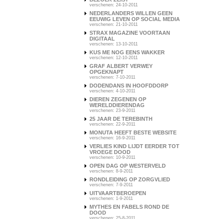
verschenen: 24-10-2011
NEDERLANDERS WILLEN GEEN
EEUWIG LEVEN OP SOCIAL MEDIA
verschenen: 21-10-2011
STRAX MAGAZINE VOORTAAN
DIGITAAL
verschenen: 13-10-2011
KUS ME NOG EENS WAKKER
verschenen: 12-10-2011
GRAF ALBERT VERWEY
OPGEKNAPT
verschenen: 7-10-2011
DODENDANS IN HOOFDDORP
verschenen: 4-10-2011
DIEREN ZEGENEN OP
WERELDDIERENDAG
verschenen: 23-9-2011
25 JAAR DE TEREBINTH
verschenen: 22-9-2011
MONUTA HEEFT BESTE WEBSITE
verschenen: 16-9-2011
VERLIES KIND LIJDT EERDER TOT
VROEGE DOOD
verschenen: 10-9-2011
OPEN DAG OP WESTERVELD
verschenen: 8-9-2011
RONDLEIDING OP ZORGVLIED
verschenen: 7-9-2011
UITVAARTBEROEPEN
verschenen: 1-9-2011
MYTHES EN FABELS ROND DE
DOOD
verschenen: 25-8-2011