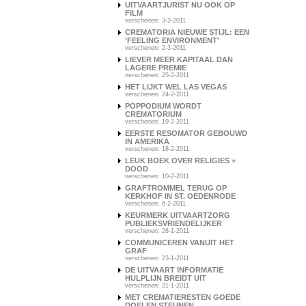
UITVAARTJURIST NU OOK OP
FILM
verschenen: 3-3-2011
CREMATORIA NIEUWE STIJL: EEN
'FEELING ENVIRONMENT'
verschenen: 2-3-2011
LIEVER MEER KAPITAAL DAN
LAGERE PREMIE
verschenen: 25-2-2011
HET LIJKT WEL LAS VEGAS
verschenen: 24-2-2011
POPPODIUM WORDT
CREMATORIUM
verschenen: 19-2-2011
EERSTE RESOMATOR GEBOUWD
IN AMERIKA
verschenen: 18-2-2011
LEUK BOEK OVER RELIGIES +
DOOD
verschenen: 10-2-2011
GRAFTROMMEL TERUG OP
KERKHOF IN ST. OEDENRODE
verschenen: 6-2-2011
KEURMERK UITVAARTZORG
PUBLIEKSVRIENDELIJKER
verschenen: 28-1-2011
COMMUNICEREN VANUIT HET
GRAF
verschenen: 23-1-2011
DE UITVAART INFORMATIE
HULPLIJN BREIDT UIT
verschenen: 21-1-2011
MET CREMATIERESTEN GOEDE
DOELEN STEUNEN