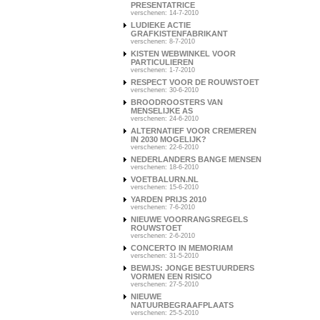
PRESENTATRICE
verschenen: 14-7-2010
LUDIEKE ACTIE
GRAFKISTENFABRIKANT
verschenen: 8-7-2010
KISTEN WEBWINKEL VOOR
PARTICULIEREN
verschenen: 1-7-2010
RESPECT VOOR DE ROUWSTOET
verschenen: 30-6-2010
BROODROOSTERS VAN
MENSELIJKE AS
verschenen: 24-6-2010
ALTERNATIEF VOOR CREMEREN
IN 2030 MOGELIJK?
verschenen: 22-6-2010
NEDERLANDERS BANGE MENSEN
verschenen: 18-6-2010
VOETBALURN.NL
verschenen: 15-6-2010
YARDEN PRIJS 2010
verschenen: 7-6-2010
NIEUWE VOORRANGSREGELS
ROUWSTOET
verschenen: 2-6-2010
CONCERTO IN MEMORIAM
verschenen: 31-5-2010
BEWIJS: JONGE BESTUURDERS
VORMEN EEN RISICO
verschenen: 27-5-2010
NIEUWE
NATUURBEGRAAFPLAATS
verschenen: 25-5-2010