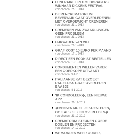
FUNERAIRE ERFGOEDDRAGERS
WINNAAR DICKENS FESTIVAL
verschenen: 25-1-2013
DIERENCREMATORIUM
BEVERWIJK GAAT OVERLEDENEN
MET OVERGEWICHT CREMEREN
verschenen: 21-1-2013
CREMEREN VAN ZWAARLIJVIGEN
GEEN PROBLEEM
verschenen: 21-1-2013
LIJKWADEN VAN VILT
verschenen: 21-1-2013
GRAF KOST 10 EURO PER MAAND
verschenen: 17-1-2013
DIRECT EEN ECOKIST BESTELLEN
verschenen: 13-1-2013
CONSUMENTEN WILLEN VAKER
EEN GOEDKOPE UITVAART
verschenen: 9-1-2013
ITALIAANSE KAT BEZOEKT
DAGELIJKS GRAF OVERLEDEN
BAASJE
verschenen: 5-1-2013
'IK CONDOLEER�, EEN NIEUWE
APP
verschenen: 21-12-2012
�MENSEN MOET JE KOESTEREN,
OOK ALS ZE ZIJN OVERLEDEN�
verschenen: 21-12-2012
CREMATORIA STEUNEN GOEDE
DOELEN EN PROJECTEN
verschenen: 14-12-2012
WE WORDEN WEER OUDER,