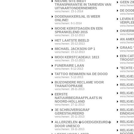
NIEUWE SITE BIEDT
GEEN ZI
TRANSPARANTIE IN TARIEVEN VAN
verschenen
UITVAARTONDERNEMERS
DE DOD
verschenen: 15-1-2014
verschenen
DODENAKKERS.NL IS WEER
LEVEN E
ONLINE!
VERPLE
verschenen: 6-1-2014
verschenen
MOOIE KERSTDAGEN EN EEN
ONVERM
SPRANKELEND 2015
verschenen
verschenen: 23-12-2013
AN AME
HET LAATSTE BEELD
verschenen
verschenen: 20-12-2013
GRAAG 
MICHAEL JACKSON OP 1
verschenen
verschenen: 15-12-2013
EEN CA
MOOI KERSTCADEAU: 1813
TROOST
verschenen: 15-12-2013
verschenen
FUNERAIRE LAAN
"ECHTE 
verschenen: 6-12-2013
verschenen
TATTOO BEWAREN NA DE DOOD
RELIGIE
verschenen: 5-12-2013
verschenen
BIJZONDERE RECLAME VOOR
RELIGIE
THANATOPRAXIE
verschenen
verschenen: 28-11-2013
RELIGIE
EERSTE
verschenen
NATUURBEGRAAFPLAATS IN
NOORD-HOLLAND
RELIGIE
verschenen: 27-11-2013
verschenen
3E SCHRIJVERSGRAF
RELIGIE
GERESTAUREERD
EINDIGH
verschenen: 20-11-2013
verschenen
RELIGIE
ALLERZIELEN �GOEDGEKEURD�
verschenen
DOOR UNESCO
verschenen: 19-11-2013
RELIGIE
NOODP