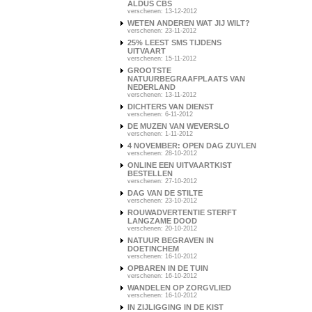
ALDUS CBS
verschenen: 13-12-2012
WETEN ANDEREN WAT JIJ WILT?
verschenen: 23-11-2012
25% LEEST SMS TIJDENS
UITVAART
verschenen: 15-11-2012
GROOTSTE
NATUURBEGRAAFPLAATS VAN
NEDERLAND
verschenen: 13-11-2012
DICHTERS VAN DIENST
verschenen: 6-11-2012
DE MUZEN VAN WEVERSLO
verschenen: 1-11-2012
4 NOVEMBER: OPEN DAG ZUYLEN
verschenen: 28-10-2012
ONLINE EEN UITVAARTKIST
BESTELLEN
verschenen: 27-10-2012
DAG VAN DE STILTE
verschenen: 23-10-2012
ROUWADVERTENTIE STERFT
LANGZAME DOOD
verschenen: 20-10-2012
NATUUR BEGRAVEN IN
DOETINCHEM
verschenen: 16-10-2012
OPBAREN IN DE TUIN
verschenen: 16-10-2012
WANDELEN OP ZORGVLIED
verschenen: 16-10-2012
IN ZIJLIGGING IN DE KIST