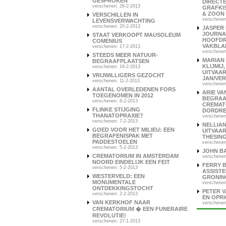
GESPROKEN
DIRECT
verschenen: 26-2-2013
GRAFKIS
& ZOON
VERSCHILLEN IN
verschenen
LEVENSVERWACHTING
verschenen: 20-2-2013
JASPER
JOURNA
STAAT VERKOOPT MAUSOLEUM
HOOFDR
COMENIUS
VAKBL
verschenen: 17-2-2013
verschenen
STEEDS MEER NATUUR-
MARIAN
BEGRAAFPLAATSEN
KLIJMIJ
verschenen: 16-2-2013
UITVAA
VRIJWILLIGERS GEZOCHT
JAN/VE
verschenen: 11-2-2013
verschenen
AANTAL OVERLEDENEN FORS
ARIE V
TOEGENOMEN IN 2012
BEGRAA
verschenen: 8-2-2013
CREMAT
FLINKE STIJGING
DORDR
THANATOPRAXIE?
verschenen
verschenen: 7-2-2013
NELLIAN
GOED VOOR HET MILIEU: EEN
UITVAA
BEGRAFENISPAK MET
THESING
PADDESTOELEN
verschenen
verschenen: 5-2-2013
JOHN B
CREMATORIUM IN AMSTERDAM
verschenen
NOORD EINDELIJK EEN FEIT
FERRY 
verschenen: 5-2-2013
ASSISTE
WESTERVELD: EEN
GRONIN
MONUMENTALE
verschenen
ONTDEKKINGSTOCHT
PETER V
verschenen: 2-2-2013
EN OPR
VAN KERKHOF NAAR
verschenen
CREMATORIUM � EEN FUNERAIRE
REVOLUTIE!
verschenen: 27-1-2013