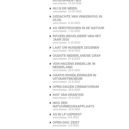
DOODSPRENTJES
verschenen: 15-10-2010
HIJ IS ER WEER:
verschenen: 14-10-2010
GEDACHTE VAN VINKENOOG IN
OLVG
verschenen: 8-10-2010
AS VERSTROOIEN IN DE NATUUR
verschenen: 7-10-2010
RITUEELBEGELEIDER VAN HET
JAAR 2010
verschenen: 4-10-2010
LAAT UW HUISDIER ZEGENEN
verschenen: 30-9-2010
OUDSTE NEDERLANDSE GRAF
verschenen: 27-9-2010
VON HAGENS EINDELIJK IN
NEDERLAND
verschenen: 25-9-2010
GRATIS RONDLEIDINGEN IN
UITVAARTMUSEUM
verschenen: 22-9-2010
OPEN DAGEN CREMATORIUM
verschenen: 18-9-2010
KIST VAN KRANTEN
verschenen: 15-9-2010
NOG EEN
NATUURBEGRAAFPLAATS
verschenen: 10-9-2010
AS IN LP GEPERST
verschenen: 9-9-2010
OPEN DAG ZEIST
verschenen: 2-9-2010