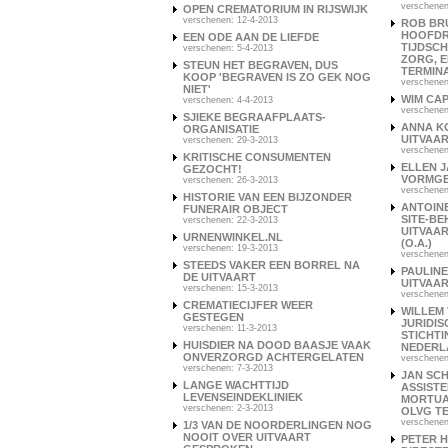
verschenen
OPEN CREMATORIUM IN RIJSWIJK
verschenen: 12-4-2013
ROB BR
HOOFD
EEN ODE AAN DE LIEFDE
TIJDSCH
verschenen: 5-4-2013
ZORG, E
STEUN HET BEGRAVEN, DUS
TERMIN
KOOP 'BEGRAVEN IS ZO GEK NOG
verschenen
NIET'
WIM CAP
verschenen: 4-4-2013
verschenen
SJIEKE BEGRAAFPLAATS-
ANNA K
ORGANISATIE
UITVAA
verschenen: 29-3-2013
verschenen
KRITISCHE CONSUMENTEN
ELLEN J
GEZOCHT!
VORMGE
verschenen: 26-3-2013
verschenen
HISTORIE VAN EEN BIJZONDER
ANTOINE
FUNERAIR OBJECT
SITE-B
verschenen: 22-3-2013
UITVAAR
URNENWINKEL.NL
(O.A.)
verschenen: 19-3-2013
verschenen
STEEDS VAKER EEN BORREL NA
PAULINE
DE UITVAART
UITVAA
verschenen: 15-3-2013
verschenen
CREMATIECIJFER WEER
WILLEM 
GESTEGEN
JURIDIS
verschenen: 11-3-2013
STICHT
HUISDIER NA DOOD BAASJE VAAK
NEDERL
ONVERZORGD ACHTERGELATEN
verschenen
verschenen: 7-3-2013
JAN SCH
LANGE WACHTTIJD
ASSISTE
LEVENSEINDEKLINIEK
MORTUA
verschenen: 2-3-2013
OLVG T
verschenen
1/3 VAN DE NOORDERLINGEN NOG
NOOIT OVER UITVAART
PETER H