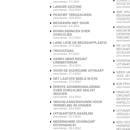
JONGE 
verschenen: 3-7-2014
DOOD E
LANGER GEZOND
verschenen
verschenen: 25-6-2014
AMC KRI
POSITIEF TERUGKIJKEN
BEGRAA
verschenen: 13-6-2014
ONDERZ
verschenen
BEGRAVEN NIET DUUR
verschenen: 4-6-2014
MARIA D
NIEUW B
RONDLEIDINGEN OVER
GEWONN
ZORGVLIED
‘NIEUWE
verschenen: 31-5-2014
verschenen
LANG LEVE DE BEGRAAFPLAATS!
DE ULTI
verschenen: 27-5-2014
BEGRAFE
TROOSTDAG
SCHUU
verschenen: 8-5-2014
verschenen
HARRY MENS BEGINT
SFEERIM
CREMATORIUM
UITVAAR
verschenen: 29-4-2014
verschenen
VOOR DE DUURZAME UITVAART
WEEK V
verschenen: 17-4-2014
2016: 28
HET LAATSTE BEELD IN EYE
verschenen
verschenen: 17-4-2014
B2B PR
EERSTE AVONDRONDLEIDING
verschenen
OVER ZORGVLIED VAN DIT
HAAGSE
SEIZOEN
ORGANI
verschenen: 10-4-2014
WORKSHO
VROUW AANGEHOUDEN VOOR
KAPELC
VERNIELING 90 GRAVEN
verschenen
verschenen: 10-4-2014
UITVAA
UITVAARTSITE HAARLEM
VERGEL
verschenen: 31-3-2014
verschenen
NEDERIGHEID VOORKOMT
EEN GES
DOODSANGST
HARMSE
verschenen: 28-3-2014
BEGRAA