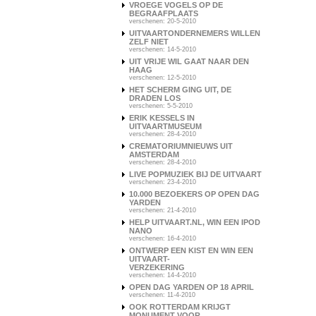
VROEGE VOGELS OP DE
BEGRAAFPLAATS
verschenen: 20-5-2010
UITVAARTONDERNEMERS WILLEN
ZELF NIET
verschenen: 14-5-2010
UIT VRIJE WIL GAAT NAAR DEN
HAAG
verschenen: 12-5-2010
HET SCHERM GING UIT, DE
DRADEN LOS
verschenen: 5-5-2010
ERIK KESSELS IN
UITVAARTMUSEUM
verschenen: 28-4-2010
CREMATORIUMNIEUWS UIT
AMSTERDAM
verschenen: 28-4-2010
LIVE POPMUZIEK BIJ DE UITVAART
verschenen: 23-4-2010
10.000 BEZOEKERS OP OPEN DAG
YARDEN
verschenen: 21-4-2010
HELP UITVAART.NL, WIN EEN IPOD
NANO
verschenen: 16-4-2010
ONTWERP EEN KIST EN WIN EEN
UITVAART-
VERZEKERING
verschenen: 14-4-2010
OPEN DAG YARDEN OP 18 APRIL
verschenen: 11-4-2010
OOK ROTTERDAM KRIJGT
MONUMENT VOOR