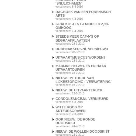
'SNIJLICHAMEN'
verschenen: 8-4-2010
DAGBOEK VAN EEN FORENSISCH
ARTS
verschenen: 4-4-2010
GRAFKOSTEN GEMIDDELD 2,9%
OMHOOG
verschenen: 1-4-2010
STEEDS MEER CAF�'S OP
BEGRAAFPLAATSEN
verschenen: 28-3-2010
DODENAKKERS.NL VERNIEUWD
verschenen: 28-3-2010
UITVAARTMUSICUS WORDEN?
verschenen: 23-3-2010
MARIJKE HELWEGEN EN HAAR
UITVAARTDUIVEN
verschenen: 18-3-2010
NIEUWE METHODE VAN
LIJKBEZORGING: 'VERWATERING'
verschenen: 16-3-2010
NIEUW: DE UITVAARTTRUCK
verschenen: 12-3-2010
CONDOLEANCE.NL VERNIEUWD
verschenen: 6-3-2010
WITTE ROOS OP
AUTEURSGRAVEN
verschenen: 2-3-2010
OOK NIEUW: DE RONDE
DOODSKIST
verschenen: 24-2-2010
NIEUW: DE WOLLEN DOODSKIST
verschenen: 23-2-2010