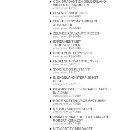
OOK BRABANT EN GELDERLAND
WILLEN DE NATUUR IN
verschenen: 1-9-2010
LEVENSEINDEKLINIEK
verschenen: 26-8-2010
EERSTE RESOMATORIUM IN
AUSTRALI�
verschenen: 25-8-2010
ZELF DE ROUWAUTO RIJDEN
verschenen: 19-8-2010
EXPERIMENT MET
TROOSTGEUREN
verschenen: 18-8-2010
DOOD IN DE POPMUZIEK
verschenen: 13-8-2010
ENGELSE UITVAARTGLOSSY
verschenen: 6-8-2010
'DOODLOOS BESTAAN'
verschenen: 3-8-2010
IN ENGELAND STERF JE HET
BESTE
verschenen: 2-8-2010
ISLAMISTISCHE BEGRAAFPLAATS
IN A'DAM
verschenen: 24-7-2010
HOGE KOSTEN, VAGE FACTUREN
verschenen: 24-7-2010
NA 100 JAAR EEN STEEN
verschenen: 23-7-2010
ZWAAIEN NAAR HET LICHAAM VAN
ROBERT KENNEDY
verschenen: 15-7-2010
UITVAART.TV BEGRAAFT