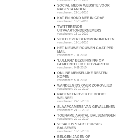
verschenen: 25-11-2010
SOCIAL MEDIA WEBSITE VOOR
NABESTAANDEN
verschenen: 22-11-2010
KAT EN HOND MEE IN GRAF
verschenen: 18-11-2010
TWITTERENDE
UITVAARTONDERNEMERS
verschenen: 13-11-2010
VIDEO OVER BERMMONUMENTEN
verschenen: 13-11-2010
HET NIEUWE ROUWEN GAAT PER
MAIL
verschenen: 7-11-2010
'LULLIGE' BEZUINIGING OP
GEMEENTELIJKE UITVAARTEN
verschenen: 6-11-2010
ONLINE MENSELIJKE RESTEN
KOPEN
verschenen: 5-11-2010
WANDELGIDS OVER ZORGVLIED
verschenen: 30-10-2010
NADENKEN OVER DE DOOD?
WELNEE!
verschenen: 27-10-2010
SLAAPKAMERS VAN GEVALLENEN
verschenen: 24-10-2010
TOENAME AANTAL BALSEMINGEN
verschenen: 20-10-2010
VESALIUS START CURSUS
BALSEMEN
verschenen: 16-10-2010
BELGEN JAGEN OP