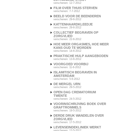
verschenen: 12-7-2012
FILM OVER THUIS STERVEN
verschenen: 7-7-2012
BEELD VOOR DE BEENDEREN
verschenen: 29-6-2012
KATTENHAARDKLEEDJE
verschenen: 29-6-2012
COLLECTIEF BEGRAVEN OP
ZORGVLIED
verschenen: 22-6-2012
HOE MEER ORGASMES, HOE MEER
KANS OUD TE WORDEN
verschenen: 14-6-2012
PRAKTISCHE HULP AANGEBODEN
verschenen: 13-6-2012
VOORGOED VOORBIJ
verschenen: 11-6-2012
ISLAMITISCH BEGRAVEN IN
AMSTERDAM
verschenen: 5-6-2012
DE MERGEL URN
verschenen: 29-5-2012
OPEN DAG CREMATORIUM
TWENTE
verschenen: 24-5-2012
VOORINSCHRIJVING BOEK OVER
GRAFTROMMELS
verschenen: 19-5-2012
DERDE DRUK WANDELEN OVER
ZORGVLIED
verschenen: 17-5-2012
LEVENSEINDEKLINIEK WERKT
verschenen: 12-5-2012