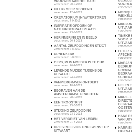
BEGELEI
VROUWEN AAN HET HART
VOORLI
verschenen: 20-9-2013
verschenen
HILLIG MEER GEOPEND
MONIQU
verschenen: 12-9-2013
WIKKEL
CREMATORIUM IN WATERTOREN
verschenen
verschenen: 7-9-2013
MARJON
INSPIRATIE OPDOEN OP
UITVAA
NATUURBEGRAAFPLAATS
verschenen
verschenen: 23-8-2013
TINEKE 
HERINNERINGEN IN BEELD
VOOR '
verschenen: 20-8-2013
UITVAAR
AANTAL ZELFDODINGEN STIJGT
verschenen
verschenen: 8-8-2013
PETER S
URNENKERK
AFSCHE
verschenen: 3-8-2013
verschenen
OEPS, MIJN MOEDER IS TE OUD
MARJAN
verschenen: 26-7-2013
BEDRIJ
CREMAT
LEVENDE MUZIEK TIJDENS DE
BEGRAA
UITVAART
SCHIED
verschenen: 24-7-2013
verschenen
VAMPIERGRAVEN ONTDEKT
HELEN T
verschenen: 18-7-2013
UITVAA
BEGRAVEN AAN DE
verschenen
AMSTERDAMSE GRACHTEN
MARIE-L
verschenen: 28-6-2013
DIRECT
EEN TROOSTKIST
BEGRAA
verschenen: 25-6-2013
OOSTER
STIJGING ZELFDODING
verschenen
verschenen: 23-6-2013
HANS R
HET VERDRIET VAN LEIDEN
VAN UIT
verschenen: 21-6-2013
verschenen
DRIES ROELVINK ONGEWENST OP
HARRIE 
UITVAART
EIGENA