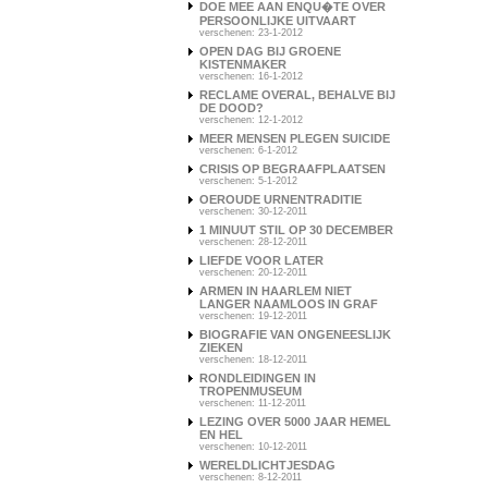
DOE MEE AAN ENQU�TE OVER
PERSOONLIJKE UITVAART
verschenen: 23-1-2012
OPEN DAG BIJ GROENE
KISTENMAKER
verschenen: 16-1-2012
RECLAME OVERAL, BEHALVE BIJ
DE DOOD?
verschenen: 12-1-2012
MEER MENSEN PLEGEN SUICIDE
verschenen: 6-1-2012
CRISIS OP BEGRAAFPLAATSEN
verschenen: 5-1-2012
OEROUDE URNENTRADITIE
verschenen: 30-12-2011
1 MINUUT STIL OP 30 DECEMBER
verschenen: 28-12-2011
LIEFDE VOOR LATER
verschenen: 20-12-2011
ARMEN IN HAARLEM NIET
LANGER NAAMLOOS IN GRAF
verschenen: 19-12-2011
BIOGRAFIE VAN ONGENEESLIJK
ZIEKEN
verschenen: 18-12-2011
RONDLEIDINGEN IN
TROPENMUSEUM
verschenen: 11-12-2011
LEZING OVER 5000 JAAR HEMEL
EN HEL
verschenen: 10-12-2011
WERELDLICHTJESDAG
verschenen: 8-12-2011