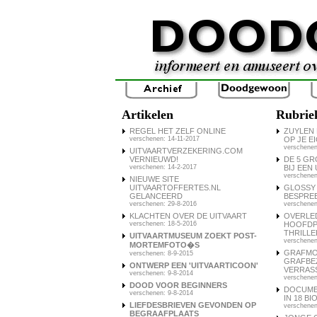
Artikelen
Rubrie
REGEL HET ZELF ONLINE
ZUYLEN 
verschenen: 14-11-2017
OP JE E
verschenen
UITVAARTVERZEKERING.COM
VERNIEUWD!
DE 5 G
verschenen: 14-2-2017
BIJ EEN
verschenen
NIEUWE SITE
UITVAARTOFFERTES.NL
GLOSSY 
GELANCEERD
BESPRE
verschenen: 29-8-2016
verschenen
KLACHTEN OVER DE UITVAART
OVERLE
verschenen: 18-5-2016
HOOFDP
THRILL
UITVAARTMUSEUM ZOEKT POST-
verschenen
MORTEMFOTO�S
GRAFMO
verschenen: 8-9-2015
GRAFBEZ
ONTWERP EEN 'UITVAARTICOON'
VERRAS
verschenen: 9-8-2014
verschenen
DOOD VOOR BEGINNERS
DOCUME
verschenen: 9-8-2014
IN 18 B
LIEFDESBRIEVEN GEVONDEN OP
verschenen
BEGRAAFPLAATS