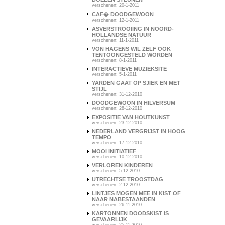
verschenen: 20-1-2011
CAF� DOODGEWOON
verschenen: 12-1-2011
ASVERSTROOIING IN NOORD-
HOLLANDSE NATUUR
verschenen: 11-1-2011
VON HAGENS WIL ZELF OOK
TENTOONGESTELD WORDEN
verschenen: 8-1-2011
INTERACTIEVE MUZIEKSITE
verschenen: 5-1-2011
YARDEN GAAT OP SJIEK EN MET
STIJL
verschenen: 31-12-2010
DOODGEWOON IN HILVERSUM
verschenen: 28-12-2010
EXPOSITIE VAN HOUTKUNST
verschenen: 23-12-2010
NEDERLAND VERGRIJST IN HOOG
TEMPO
verschenen: 17-12-2010
MOOI INITIATIEF
verschenen: 10-12-2010
VERLOREN KINDEREN
verschenen: 5-12-2010
UTRECHTSE TROOSTDAG
verschenen: 2-12-2010
LINTJES MOGEN MEE IN KIST OF
NAAR NABESTAANDEN
verschenen: 26-11-2010
KARTONNEN DOODSKIST IS
GEVAARLIJK