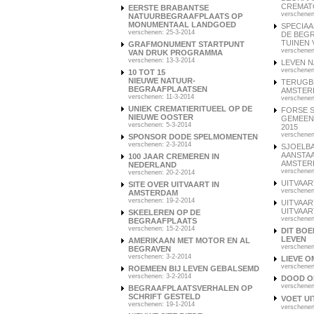
CREMAT
EERSTE BRABANTSE
verschenen
NATUURBEGRAAFPLAATS OP
MONUMENTAAL LANDGOED
SPECIAA
verschenen: 25-3-2014
DE BEG
TUINEN
GRAFMONUMENT STARTPUNT
verschenen
VAN DRUK PROGRAMMA
verschenen: 13-3-2014
LEVEN N
verschenen
10 TOT 15
NIEUWE NATUUR-
TERUGB
BEGRAAFPLAATSEN
AMSTER
verschenen: 11-3-2014
verschenen
UNIEK CREMATIERITUEEL OP DE
FORSE S
NIEUWE OOSTER
GEMEENT
verschenen: 5-3-2014
2015
verschenen
SPONSOR DODE SPELMOMENTEN
verschenen: 2-3-2014
SJOELBA
AANSTA
100 JAAR CREMEREN IN
AMSTER
NEDERLAND
verschenen
verschenen: 20-2-2014
UITVAA
SITE OVER UITVAART IN
verschenen
AMSTERDAM
verschenen: 19-2-2014
UITVAAR
UITVAA
SKEELEREN OP DE
verschenen
BEGRAAFPLAATS
verschenen: 15-2-2014
DIT BOE
LEVEN
AMERIKAAN MET MOTOR EN AL
verschenen
BEGRAVEN
verschenen: 3-2-2014
LIEVE O
verschenen
ROEMEEN BIJ LEVEN GEBALSEMD
verschenen: 3-2-2014
DOOD O
verschenen
BEGRAAFPLAATSVERHALEN OP
SCHRIFT GESTELD
VOET UI
verschenen: 19-1-2014
verschenen