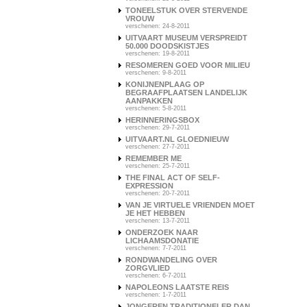
TONEELSTUK OVER STERVENDE
VROUW
verschenen: 24-8-2011
UITVAART MUSEUM VERSPREIDT
50.000 DOODSKISTJES
verschenen: 19-8-2011
RESOMEREN GOED VOOR MILIEU
verschenen: 9-8-2011
KONIJNENPLAAG OP
BEGRAAFPLAATSEN LANDELIJK
AANPAKKEN
verschenen: 5-8-2011
HERINNERINGSBOX
verschenen: 29-7-2011
UITVAART.NL GLOEDNIEUW
verschenen: 27-7-2011
REMEMBER ME
verschenen: 25-7-2011
THE FINAL ACT OF SELF-
EXPRESSION
verschenen: 20-7-2011
VAN JE VIRTUELE VRIENDEN MOET
JE HET HEBBEN
verschenen: 13-7-2011
ONDERZOEK NAAR
LICHAAMSDONATIE
verschenen: 7-7-2011
RONDWANDELING OVER
ZORGVLIED
verschenen: 6-7-2011
NAPOLEONS LAATSTE REIS
verschenen: 1-7-2011
JONGEREN TRADITIONELER DAN