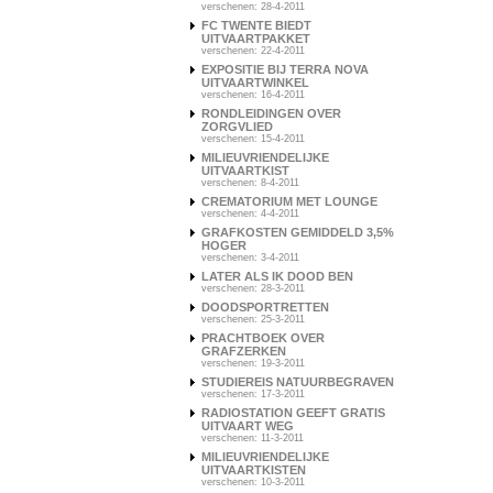
verschenen: 28-4-2011
FC TWENTE BIEDT
UITVAARTPAKKET
verschenen: 22-4-2011
EXPOSITIE BIJ TERRA NOVA
UITVAARTWINKEL
verschenen: 16-4-2011
RONDLEIDINGEN OVER
ZORGVLIED
verschenen: 15-4-2011
MILIEUVRIENDELIJKE
UITVAARTKIST
verschenen: 8-4-2011
CREMATORIUM MET LOUNGE
verschenen: 4-4-2011
GRAFKOSTEN GEMIDDELD 3,5%
HOGER
verschenen: 3-4-2011
LATER ALS IK DOOD BEN
verschenen: 28-3-2011
DOODSPORTRETTEN
verschenen: 25-3-2011
PRACHTBOEK OVER
GRAFZERKEN
verschenen: 19-3-2011
STUDIEREIS NATUURBEGRAVEN
verschenen: 17-3-2011
RADIOSTATION GEEFT GRATIS
UITVAART WEG
verschenen: 11-3-2011
MILIEUVRIENDELIJKE
UITVAARTKISTEN
verschenen: 10-3-2011