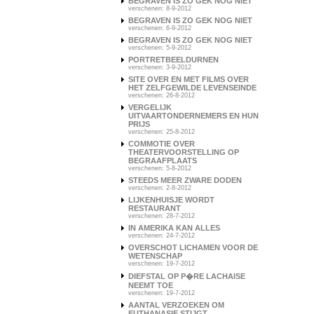
BEGRAVEN IS ZO GEK NOG NIET
verschenen: 8-9-2012
BEGRAVEN IS ZO GEK NOG NIET
verschenen: 6-9-2012
BEGRAVEN IS ZO GEK NOG NIET
verschenen: 5-9-2012
PORTRETBEELDURNEN
verschenen: 3-9-2012
SITE OVER EN MET FILMS OVER
HET ZELFGEWILDE LEVENSEINDE
verschenen: 26-8-2012
VERGELIJK
UITVAARTONDERNEMERS EN HUN
PRIJS
verschenen: 25-8-2012
COMMOTIE OVER
THEATERVOORSTELLING OP
BEGRAAFPLAATS
verschenen: 5-8-2012
STEEDS MEER ZWARE DODEN
verschenen: 2-8-2012
LIJKENHUISJE WORDT
RESTAURANT
verschenen: 28-7-2012
IN AMERIKA KAN ALLES
verschenen: 24-7-2012
OVERSCHOT LICHAMEN VOOR DE
WETENSCHAP
verschenen: 19-7-2012
DIEFSTAL OP P�RE LACHAISE
NEEMT TOE
verschenen: 19-7-2012
AANTAL VERZOEKEN OM
EUTHANASIE STIJGT