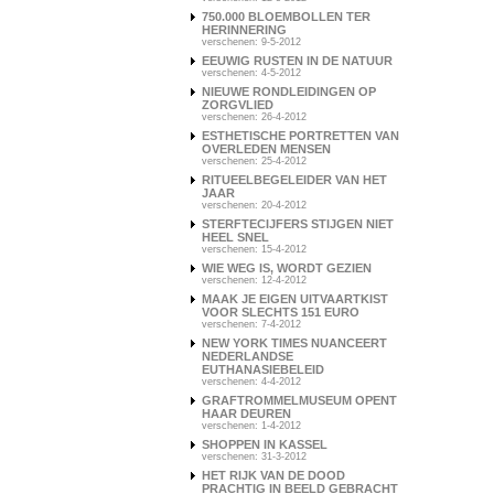
750.000 BLOEMBOLLEN TER
HERINNERING
verschenen: 9-5-2012
EEUWIG RUSTEN IN DE NATUUR
verschenen: 4-5-2012
NIEUWE RONDLEIDINGEN OP
ZORGVLIED
verschenen: 26-4-2012
ESTHETISCHE PORTRETTEN VAN
OVERLEDEN MENSEN
verschenen: 25-4-2012
RITUEELBEGELEIDER VAN HET
JAAR
verschenen: 20-4-2012
STERFTECIJFERS STIJGEN NIET
HEEL SNEL
verschenen: 15-4-2012
WIE WEG IS, WORDT GEZIEN
verschenen: 12-4-2012
MAAK JE EIGEN UITVAARTKIST
VOOR SLECHTS 151 EURO
verschenen: 7-4-2012
NEW YORK TIMES NUANCEERT
NEDERLANDSE
EUTHANASIEBELEID
verschenen: 4-4-2012
GRAFTROMMELMUSEUM OPENT
HAAR DEUREN
verschenen: 1-4-2012
SHOPPEN IN KASSEL
verschenen: 31-3-2012
HET RIJK VAN DE DOOD
PRACHTIG IN BEELD GEBRACHT