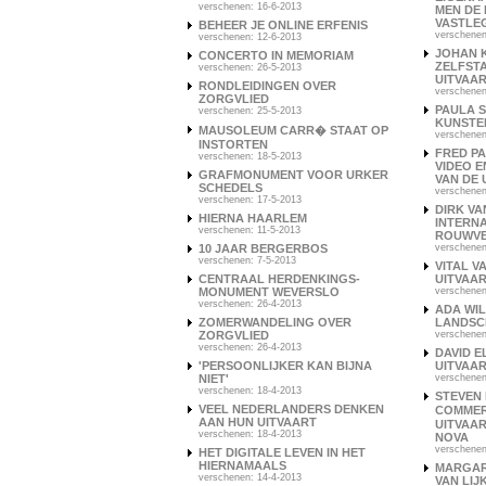
verschenen: 16-6-2013
MEN DE
VASTLE
BEHEER JE ONLINE ERFENIS
verschenen
verschenen: 12-6-2013
JOHAN 
CONCERTO IN MEMORIAM
ZELFST
verschenen: 26-5-2013
UITVAA
RONDLEIDINGEN OVER
verschenen
ZORGVLIED
PAULA 
verschenen: 25-5-2013
KUNSTE
MAUSOLEUM CARR� STAAT OP
verschenen
INSTORTEN
FRED P
verschenen: 18-5-2013
VIDEO 
GRAFMONUMENT VOOR URKER
VAN DE 
SCHEDELS
verschenen
verschenen: 17-5-2013
DIRK VA
HIERNA HAARLEM
INTERN
verschenen: 11-5-2013
ROUWVE
10 JAAR BERGERBOS
verschenen
verschenen: 7-5-2013
VITAL V
CENTRAAL HERDENKINGS-
UITVAA
MONUMENT WEVERSLO
verschenen
verschenen: 26-4-2013
ADA WIL
ZOMERWANDELING OVER
LANDSC
ZORGVLIED
verschenen
verschenen: 26-4-2013
DAVID E
'PERSOONLIJKER KAN BIJNA
UITVAA
NIET'
verschenen
verschenen: 18-4-2013
STEVEN
VEEL NEDERLANDERS DENKEN
COMMER
AAN HUN UITVAART
UITVAA
verschenen: 18-4-2013
NOVA
verschenen
HET DIGITALE LEVEN IN HET
HIERNAMAALS
MARGAR
verschenen: 14-4-2013
VAN LI