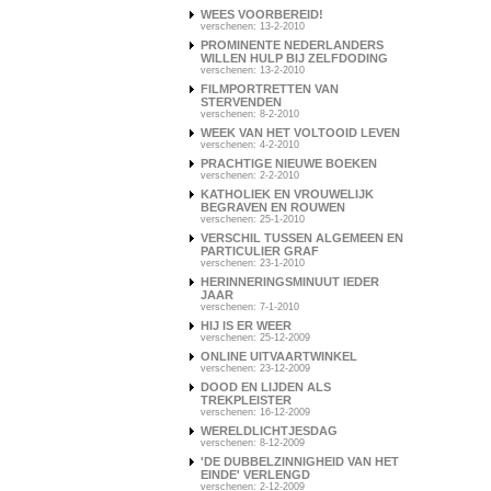
WEES VOORBEREID!
verschenen: 13-2-2010
PROMINENTE NEDERLANDERS
WILLEN HULP BIJ ZELFDODING
verschenen: 13-2-2010
FILMPORTRETTEN VAN
STERVENDEN
verschenen: 8-2-2010
WEEK VAN HET VOLTOOID LEVEN
verschenen: 4-2-2010
PRACHTIGE NIEUWE BOEKEN
verschenen: 2-2-2010
KATHOLIEK EN VROUWELIJK
BEGRAVEN EN ROUWEN
verschenen: 25-1-2010
VERSCHIL TUSSEN ALGEMEEN EN
PARTICULIER GRAF
verschenen: 23-1-2010
HERINNERINGSMINUUT IEDER
JAAR
verschenen: 7-1-2010
HIJ IS ER WEER
verschenen: 25-12-2009
ONLINE UITVAARTWINKEL
verschenen: 23-12-2009
DOOD EN LIJDEN ALS
TREKPLEISTER
verschenen: 16-12-2009
WERELDLICHTJESDAG
verschenen: 8-12-2009
'DE DUBBELZINNIGHEID VAN HET
EINDE' VERLENGD
verschenen: 2-12-2009