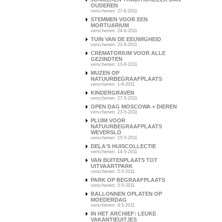
OUDEREN
verschenen: 27-6-2011
STEMMEN VOOR EEN
MORTUARIUM
verschenen: 24-6-2011
TUIN VAN DE EEUWIGHEID
verschenen: 21-6-2011
CREMATORIUM VOOR ALLE
GEZINDTEN
verschenen: 13-6-2011
MUZEN OP
NATUURBEGRAAFPLAATS
verschenen: 1-6-2011
KINDERGRAVEN
verschenen: 27-5-2011
OPEN DAG MOSCOWA + DIEREN
verschenen: 23-5-2011
PLUIM VOOR
NATUURBEGRAAFPLAATS
WEVERSLO
verschenen: 15-5-2011
DELA'S HUISCOLLECTIE
verschenen: 14-5-2011
VAN BUITENPLAATS TOT
UITVAARTPARK
verschenen: 5-5-2011
PARK OP BEGRAAFPLAATS
verschenen: 5-5-2011
BALLONNEN OPLATEN OP
MOEDERDAG
verschenen: 4-5-2011
IN HET ARCHIEF: LEUKE
VAKANTIEUITJES