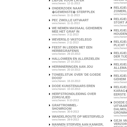
LIEFDE VOOR LATER
verschenen
verschenen: 12-11-2013
RELIGIE
ONDERZOEK NAAR
ZOMER
�GEWENSTE� STERFPLEK
verschenen
verschenen: 11-11-2013
RELIGI
PEC ZWOLLE UITVAART
STORT A
verschenen: 11-11-2013
verschenen
WE NEMEN MASSAAL GEHEIMEN
RELIGIE
MEE HET GRAF IN
HOUDE
verschenen: 3-11-2013
verschenen
WEVERSLO VASTGELEGD
RELIGIE
verschenen: 2-11-2013
PLICHT 
FEEST IN LEIDEN MET EEN
verschenen
HERBEGRAFENIS
RELIGIE
verschenen: 29-10-2013
DER TIJ
HALLOWEEN EN ALLERZIELEN
verschenen
verschenen: 27-10-2013
RELIGIE
HERINNERINGEN AAN JOU
ALLEMA
verschenen: 20-10-2013
verschenen
TONEELSTUK OVER 'DE GOEDE
RELIGI
DOOD'
GEHEIM
verschenen: 16-10-2013
verschenen
DODE KUNSTENAARS EREN
RELIGIE
verschenen: 10-10-2013
KARAG�L
HERFSTRONDLEIDING OVER
EERSTE
ZORGVLIED
verschenen
verschenen: 8-10-2013
DOEDE 
GRAFTROMMEL-
UITVAAR
SHOWROOM
DALMOLE
verschenen: 30-9-2013
GRONIN
verschenen
WANDELROUTE OP WESTERVELD
verschenen: 28-9-2013
GEJA VA
VERZOR
MANNEN STERVEN AAN KANKER,