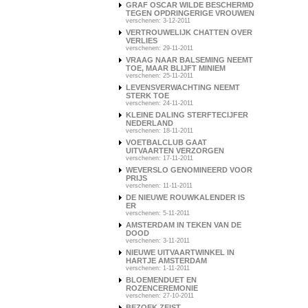
GRAF OSCAR WILDE BESCHERMD
TEGEN OPDRINGERIGE VROUWEN
verschenen: 3-12-2011
VERTROUWELIJK CHATTEN OVER
VERLIES
verschenen: 29-11-2011
VRAAG NAAR BALSEMING NEEMT
TOE, MAAR BLIJFT MINIEM
verschenen: 25-11-2011
LEVENSVERWACHTING NEEMT
STERK TOE
verschenen: 24-11-2011
KLEINE DALING STERFTECIJFER
NEDERLAND
verschenen: 18-11-2011
VOETBALCLUB GAAT
UITVAARTEN VERZORGEN
verschenen: 17-11-2011
WEVERSLO GENOMINEERD VOOR
PRIJS
verschenen: 11-11-2011
DE NIEUWE ROUWKALENDER IS
ER
verschenen: 5-11-2011
AMSTERDAM IN TEKEN VAN DE
DOOD
verschenen: 3-11-2011
NIEUWE UITVAARTWINKEL IN
HARTJE AMSTERDAM
verschenen: 1-11-2011
BLOEMENDUET EN
ROZENCEREMONIE
verschenen: 27-10-2011
BEZOEK ZEIST