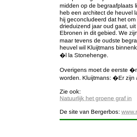
midden op de begraafplaats li
heb een architect de heuvel 
hij geconcludeerd dat het o
drieduizend jaar oud gaat, ui
Ebronen in dit gebied. We zi
maar tevens de oudste begr
heuvel wil Kluijtmans binnenk
�l la Stonehenge.
Overigens moet de eerste 
worden. Kluijtmans: �Er zijn
Zie ook:
Natuurlijk het groene graf in
De site van Bergerbos:
www.n