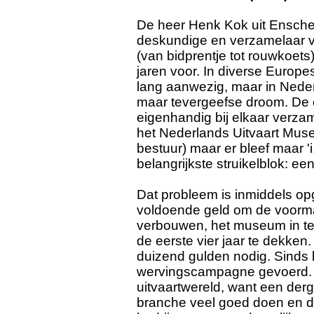
De heer Henk Kok uit Ensched
deskundige en verzamelaar va
(van bidprentje tot rouwkoets) 
jaren voor. In diverse Europe
lang aanwezig, maar in Neder
maar tevergeefse droom. De co
eigenhandig bij elkaar verza
het Nederlands Uitvaart Mus
bestuur) maar er bleef maar 'i.
belangrijkste struikelblok: e
Dat probleem is inmiddels op
voldoende geld om de voorma
verbouwen, het museum in te 
de eerste vier jaar te dekken.
duizend gulden nodig. Sinds b
wervingscampagne gevoerd. I
uitvaartwereld, want een der
branche veel goed doen en d