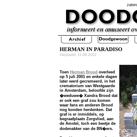
zater
HERMAN IN PARADISO
Geplaatst: 11-08-2002
Toen
Herman Brood
overleed
op 5 juli 2001 en enkele dagen
later werd gecremeerd, in het
crematorium van Westgaarde
in Amsterdam, beloofde zijn
�weduwe� Xandra Brood dat
er ook een graf zou komen
waar fans en anderen Brood
nog konden herdenken. Dat
graf is er inmiddels, op
begraafplaats Zorgvlied, aan
de Amstel, toch een beetje de
dodenakker van de BN�ers.