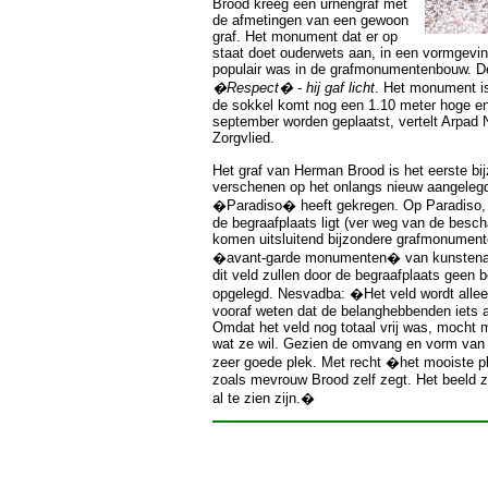
Brood kreeg een urnengraf met
de afmetingen van een gewoon
graf. Het monument dat er op
staat doet ouderwets aan, in een vormgevi
populair was in de grafmonumentenbouw. De 
�Respect� - hij gaf licht
. Het monument i
de sokkel komt nog een 1.10 meter hoge eng
september worden geplaatst, vertelt Arpad
Zorgvlied.
Het graf van Herman Brood is het eerste b
verschenen op het onlangs nieuw aangeleg
�Paradiso� heeft gekregen. Op Paradiso, 
de begraafplaats ligt (ver weg van de besc
komen uitsluitend bijzondere grafmonumen
�avant-garde monumenten� van kunstenaa
dit veld zullen door de begraafplaats geen
opgelegd. Nesvadba: �Het veld wordt allee
vooraf weten dat de belanghebbenden iets a
Omdat het veld nog totaal vrij was, mocht 
wat ze wil. Gezien de omvang en vorm van 
zeer goede plek. Met recht �het mooiste p
zoals mevrouw Brood zelf zegt. Het beeld z
al te zien zijn.�