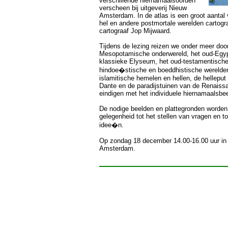
verschillende hiernamaalsoorden
verscheen bij uitgeverij Nieuw
Amsterdam. In de atlas is een groot aantal 
hel en andere postmortale werelden cartog
cartograaf Jop Mijwaard.
Tijdens de lezing reizen we onder meer doo
Mesopotamische onderwereld, het oud-Egyp
klassieke Elyseum, het oud-testamentische
hindoe�stische en boeddhistische werelden
islamitische hemelen en hellen, de helleput
Dante en de paradijstuinen van de Renaiss
eindigen met het individuele hiernamaalsbee
De nodige beelden en plattegronden worden 
gelegenheid tot het stellen van vragen en to
idee�n.
Op zondag 18 december 14.00-16.00 uur in
Amsterdam.