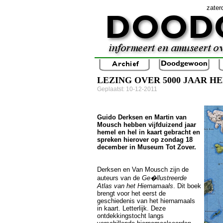
zater
LEZING OVER 5000 JAAR H
Geplaatst: 10-12-2011
Guido Derksen en Martin van
Mousch hebben vijfduizend jaar
hemel en hel in kaart gebracht en
spreken hierover op zondag 18
december in Museum Tot Zover.
Derksen en Van Mousch zijn de
auteurs van de
Ge�llustreerde
Atlas van het Hiernamaals
. Dit boek
brengt voor het eerst de
geschiedenis van het hiernamaals
in kaart. Letterlijk. Deze
ontdekkingstocht langs